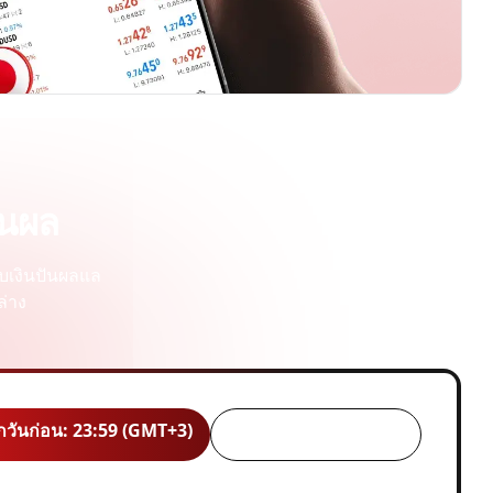
ันผล
ับเงินปันผลแล
ล่าง
ุกวันก่อน: 23:59 (GMT+3)